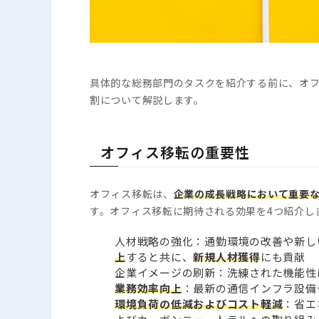
#IT導入補助金
#Q&A
#IT導入補助金
#Q&A
カテゴリーから探
カテゴリーから探
全て
オフィスネッ
全て
オフィスネッ
具体的な総務部門のタスクを紹介する前に、オ
割について解説します。
オフィス移転の重要性
オフィス移転は、
企業の成長戦略において重要
す。オフィス移転に期待される効果を4つ紹介し
人材戦略の強化：通勤環境の改善や新し
上
すると共に、
新規人材獲得
にも貢献
企業イメージの刷新：洗練された機能性
業務効率向上
：最新の通信インフラ設備
環境負荷の低減およびコスト軽減
：省エ