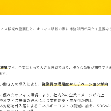
Tags
#VPN
#Wi-Fi
#アリさんマークの引越し社
#VPN
#Wi-Fi
#アリさんマークの引越し社
す
す
Category
Category
トワーク
オフィスレイアウト・内装
オフィス移転
トワーク
オフィスレイアウト・内装
オフィス移転
フィス移転の重要性と、オフィス移転の際に総務部門が果たす重要な
な施策
です。企業にとって大きな投資であり、様々な効果が期待でき
ます。
い働き方の導入により、
従業員の満足度やモチベーションが向
に優れたオフィス環境により、社内外の企業イメージが向上
やオフィス設備の導入により業務効率・生産性が向上
ネ対応物件入居によるエネルギーコストの削減に加え、SDGsお