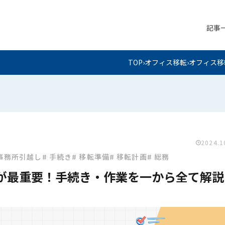
記事
オフィ
TOP
›
オフィス移転
›
オフィス移
オフィ
オフィ
装
オフィス移転
2024.1
 事務所引越し
# 手続き
# 移転準備
# 移転計画
# 総務
が最重要！手続き・作業を一から全て解説