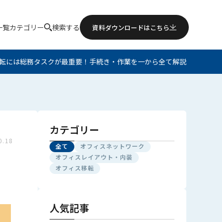
一覧
カテゴリー
検索する
資料ダウンロードはこちら
スネットワーク
転には総務タスクが最重要！手続き・作業を一から全て解説
スレイアウト・内装
ス移転
カテゴリー
0.18
全て
オフィスネットワーク
オフィスレイアウト・内装
オフィス移転
人気記事