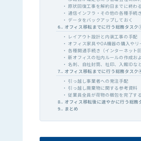
原状回復工事を解約日までに終わ
通信インフラ・その他の各種手続
データをバックアップしておく
6.
オフィス移転までに行う総務タスク
レイアウト設計と内装工事の手配
オフィス家具やOA機器の購入やリ
各種開通手続き（インターネット
新オフィスの社内ルールの作成お
名刺、自社封筒、社印、入館IDな
7.
オフィス移転までに行う総務タスク
引っ越し事業者への発注手配
引っ越し廃棄物に関する参考資料
従業員全員が荷物の梱包を完了す
8.
オフィス移転後に速やかに行う総務
9.
まとめ