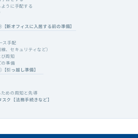
るように手配する
き
③【新オフィスに入居する前の準備】
ース手配
回線、セキュリティなど）
よび周知
どの準備
④【引っ越し準備】
るための周知と先導
タスク【法務手続きなど】