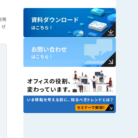
総務
、ぜ