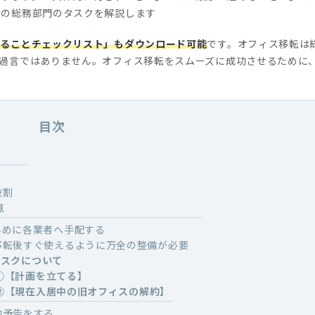
時の総務部門のタスクを解説します
やることチェックリスト」もダウンロード可能
です。オフィス移転は
過言ではありません。オフィス移転をスムーズに成功させるために
目次
役割
点
早めに各業者へ手配する
移転後すぐ使えるように万全の整備が必要
タスクについて
①【計画を立てる】
②【現在入居中の旧オフィスの解約】
約予告をする