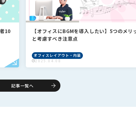
者10
【オフィスにBGMを導入したい】5つのメリ
と考慮すべき注意点
オフィスレイアウト・内装
2025.04.08
記事一覧へ
索
索
Search
Search
ーワード
ーワード
Tags