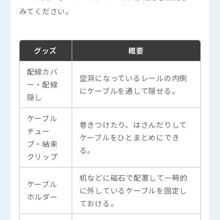
#IT導入補助金
#Q&A
#VPN
#Wi-Fi
みてください。
#アリさんマークの引越し社
カテゴリーから探す
Category
全て
オフィスネットワーク
グッズ
概要
オフィスレイアウト・内装
オフィス移転
配線カバ
空洞になっているレールの内側
ー・配線
にケーブルを通して隠せる。
隠し
ケーブル
巻きつけたり、はさんだりして
チュー
ケーブルをひとまとめにでき
ブ・結束
る。
クリップ
机などに磁石で配置して一時的
ケーブル
に外しているケーブルを固定し
ホルダー
ておける。