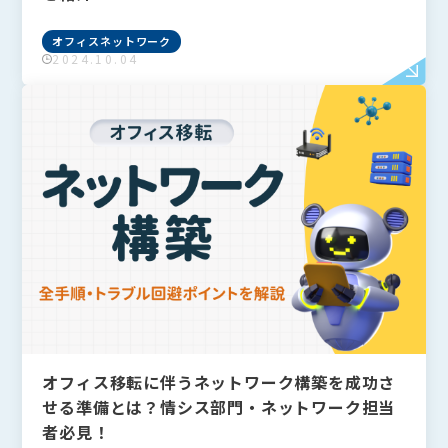
フリーワードで検索
Search
オフィスネットワーク
2024.10.04
検索
よく検索されるキーワード
Tags
#IT導入補助金
#Q&A
#VPN
#Wi-Fi
#アリさんマークの引越し社
カテゴリーから探す
Category
全て
オフィスネットワーク
オフィスレイアウト・内装
オフィス移転
オフィス移転に伴うネットワーク構築を成功さ
せる準備とは？情シス部門・ネットワーク担当
者必見！