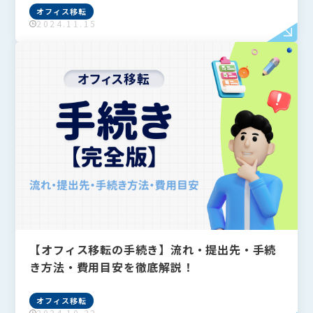
オフィス移転
2024.11.15
フリーワードで検索
Search
検索
よく検索されるキーワード
Tags
【オフィス移転の手続き】流れ・提出先・手続
#IT導入補助金
#Q&A
#VPN
#Wi-Fi
き方法・費用目安を徹底解説！
#アリさんマークの引越し社
カテゴリーから探す
Category
オフィス移転
全て
オフィスネットワーク
2024.10.22