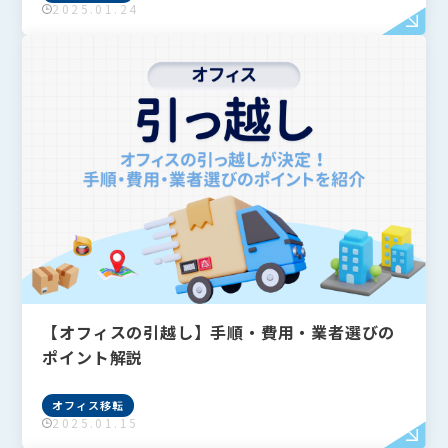
2025.01.24
フリーワードで検索
Search
検索
よく検索されるキーワード
Tags
【オフィスの引越し】手順・費用・業者選びの
#IT導入補助金
#Q&A
#VPN
#Wi-Fi
ポイント解説
#アリさんマークの引越し社
カテゴリーから探す
Category
オフィス移転
2025.01.15
全て
オフィスネットワーク