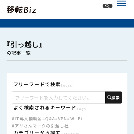
ホーム
『引っ越し』
記事一覧
の記事一覧
カテゴリー
オフィスネットワーク
フリーワードで検索
オフィスレイアウト・内装
オフィス移転
Search
検索
よく検索されるキーワード
Tags
#IT導入補助金
#Q&A
#VPN
#Wi-Fi
#アリさんマークの引越し社
カテゴリーから探す
Category