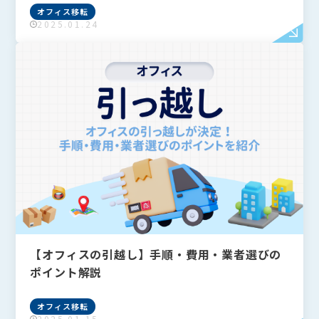
オフィス移転
2025.01.24
フリーワードで検索
Search
検索
よく検索されるキーワード
Tags
【オフィスの引越し】手順・費用・業者選びの
#IT導入補助金
#Q&A
#VPN
#Wi-Fi
ポイント解説
#アリさんマークの引越し社
カテゴリーから探す
Category
オフィス移転
全て
オフィスネットワーク
2025.01.15