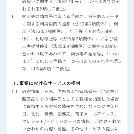
取扱いに関する苦情の申出先」。IからIIIまでのそ
れぞれ第5項にて後述。
6.
開示等の請求等に応じる手続き：保有個人データ
に関する利用目的の通知〈法32条2項関係〉、開
示〈法33条2項関係〉、訂正等〈法34条2項関
係〉、利用停止等〈法35条2項関係〉、および第
三者提供停止〈法35条4項関係〉に関するお問い
合わせ（以下あわせて「開示等の請求等」といい
ます）に応じる手続き。IからIIまでのそれぞれ第6
項、IIIの第5項にて後述。
Ⅰ. 事業におけるサービスの提供
I-1.
取得情報：氏名、住所および電話番号（他の方が
贈答品などの相手先としてお客様を指定した場合
に取得するお客様の情報を含む）ならびに生年月
日、性別、職業、勤務先、電子メールアドレス、
クレジット/デビットカードの情報、ご意見・お問
い合わせの内容と履歴、その他サービスの提供に