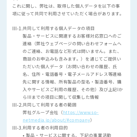
これに関し、弊社は、取得した個人データを以下の事
項に従って共同で利用させていただく場合があります。
III-1.
共同して利用する個人データの項目
製品・サービスに関連するお客様対応窓口へのご
連絡（弊社ウェブページの問い合わせフォームへ
のご連絡、お電話など形式は問いません。また、
商談のお申込みも含みます。）を通じてご提供い
ただいた個人データ（お問い合わせの履歴、氏
名、住所・電話番号・電子メールアドレス等連絡
先に関する情報、所有製品の型名・製造番号、購
入やサービスご利用の履歴、その他）及び上記Iか
らIIIまでの項目に関して収集した情報
III-2.
共同して利用する者の範囲
弊社グループ会社（
https://www.so-
netmedia.jp/about/#company
）
III-3.
利用する者の利用目的
• 製品・サービスに関する、下記の事業活動