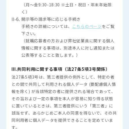
（月～金9:30-18:30 ※土日・祝日・年末年始除
く）
II-6.
開示等の請求等に応じる手続き
手続きの詳細については、
こちらのページ
をご覧
下さい。
（就職応募者の方および弊社従業員に関する個人
情報に関する事項は、別途本人に対し通知または
公表等することと致します。）
III.共同利用に関する事項（法27条5項3号関係）
法27条5項3号は、第三者提供の例外として、特定の者
との間で共同して利用される個人データ (要配慮個人情
報を除く) が当該特定の者に提供される場合であって、
その旨および一定の事項を本人が容易に知り得る状態
に置いているときは、第三者提供にいう「第三者」に
該当せず、あらかじめご本人の同意を得ないで、その共
同利用者に個人データを提供できることを定めていま
す。