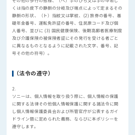
その他の歩行の態様、（へ）手のひら又は手の甲若し
くは指の皮下の静脈の分岐及び端点によって定まるその
静脈の形状、（ト）指紋又は掌紋、(2) 旅券の番号、基
礎年金番号、運転免許証の番号、住民票コード及び個
人番号、並びに (3) 国民健康保険、後期高齢者医療制度
及び介護保険の被保険者証にその発行を受ける者ごと
に異なるものとなるように記載された文字、番号、記
号その他の符号）。
（法令の遵守）
2.
ソニーは、個人情報を取り扱う際に、個人情報の保護
に関する法律その他個人情報保護に関する諸法令に関
し個人情報保護委員会および所管官庁が公表するガイ
ドライン類に定められた義務、ならびに本ポリシーを
遵守します。