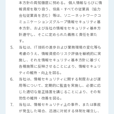
本方針の周知徹底に努める。 個人情報ならびに情
報資産を取り扱う、役員・すべての従業員（協力
会社従業員を含む）等は、ソニーネットワークコ
ミュニケーションズグループ情報セキュリティ基
本方針、および当社の情報をセキュリティ基本方
針遵守し、そこに定められた義務と責任を果た
す。
5.
当社は、IT技術の進歩および業務環境の変化等も
考慮のうえ、情報資産のリスク評価を継続的に実
施し、それを情報セキュリティ基本方針に基づく
各種施策に反映させることにより、情報セキュリ
ティの維持・向上を図る。
6.
当社は、情報セキュリティに関する制度および運
用等について、定期的に監査を実施し、必要に応
じた適切な是正措置を講じることにより、その有
効性の維持・改善を図る。
7.
当社は、情報セキュリティ上の事件、または事故
が発生した場合、迅速に対処する体制を確立し、