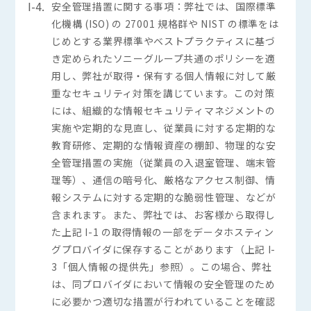
I-4.
安全管理措置に関する事項：弊社では、国際標準
化機構 (ISO) の 27001 規格群や NIST の標準をは
じめとする業界標準やベストプラクティスに基づ
き定められたソニーグループ共通のポリシーを適
用し、弊社が取得・保有する個人情報に対して厳
重なセキュリティ対策を講じています。この対策
には、組織的な情報セキュリティマネジメントの
実施や定期的な見直し、従業員に対する定期的な
教育研修、定期的な情報資産の棚卸、物理的な安
全管理措置の実施（従業員の入退室管理、端末管
理等）、通信の暗号化、厳格なアクセス制御、情
報システムに対する定期的な脆弱性管理、などが
含まれます。また、弊社では、お客様から取得し
た上記 I-1 の取得情報の一部をデータホスティン
グプロバイダに保存することがあります（上記 I-
3「個人情報の提供先」参照）。この場合、弊社
は、同プロバイダにおいて情報の安全管理のため
に必要かつ適切な措置が行われていることを確認