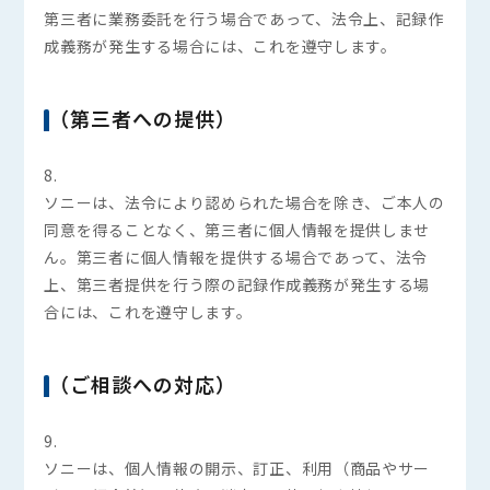
検索
第三者に業務委託を行う場合であって、法令上、記録作
よく検索されるキーワード
成義務が発生する場合には、これを遵守します。
Tags
#IT導入補助金
#Q&A
#VPN
#Wi-Fi
#アリさんマークの引越し社
（第三者への提供）
カテゴリーから探す
Category
全て
オフィスネットワーク
8.
ソニーは、法令により認められた場合を除き、ご本人の
オフィスレイアウト・内装
オフィス移転
同意を得ることなく、第三者に個人情報を提供しませ
ん。第三者に個人情報を提供する場合であって、法令
上、第三者提供を行う際の記録作成義務が発生する場
合には、これを遵守します。
（ご相談への対応）
9.
ソニーは、個人情報の開示、訂正、利用（商品やサー