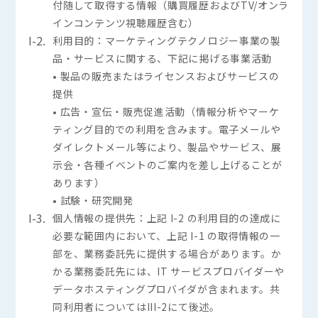
付随して取得する情報（購買履歴およびTV/オンラ
インコンテンツ視聴履歴含む）
I-2.
利用目的：マーケティングテクノロジー事業の製
品・サービスに関する、下記に掲げる事業活動
• 製品の販売またはライセンスおよびサービスの
提供
• 広告・宣伝・販売促進活動（情報分析やマーケ
ティング目的での利用を含みます。電子メールや
ダイレクトメール等により、製品やサービス、展
示会・各種イベントのご案内を差し上げることが
あります）
• 試験・研究開発
I-3.
個人情報の提供先：上記 I-2 の利用目的の達成に
必要な範囲内において、上記 I-1 の取得情報の一
部を、業務委託先に提供する場合があります。か
かる業務委託先には、IT サービスプロバイダーや
データホスティングプロバイダが含まれます。共
同利用者についてはIII-2にて後述。