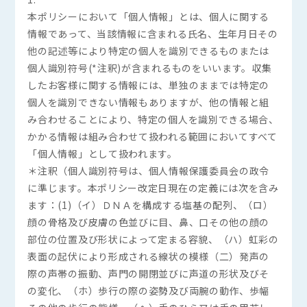
本ポリシーにおいて「個人情報」とは、個人に関する
情報であって、当該情報に含まれる氏名、生年月日その
他の記述等により特定の個人を識別できるものまたは
個人識別符号(*注釈)が含まれるものをいいます。収集
したお客様に関する情報には、単独のままでは特定の
個人を識別できない情報もありますが、他の情報と組
み合わせることにより、特定の個人を識別できる場合、
かかる情報は組み合わせて扱われる範囲においてすべて
「個人情報」として扱われます。
＊注釈（個人識別符号は、個人情報保護委員会の政令
に準じます。本ポリシー改定日現在の定義には次を含み
ます：(1)（イ）ＤＮＡを構成する塩基の配列、（ロ）
顔の骨格及び皮膚の色並びに目、鼻、口その他の顔の
部位の位置及び形状によって定まる容貌、（ハ）虹彩の
表面の起伏により形成される線状の模様（二）発声の
際の声帯の振動、声門の開閉並びに声道の形状及びそ
の変化、（ホ）歩行の際の姿勢及び両腕の動作、歩幅